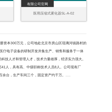
有限公司官网
医用压缩式雾化器SL-A-02
注册资本300万元，公司地处北京市房山区琉璃河镇路村的
代医疗电子设备的研制开发并集生产、销售和服务于一体
的科技人才和管理人才，技术力量雄厚，经济实力强大。
学历41人，具有高、中级职称技术人员8人。公司现有厂
余台，生产车间三个，固定资产约千万。.....