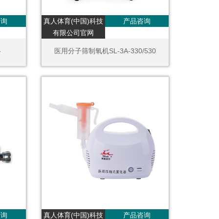
咨询
真人体育(中国)科技
产品咨询
有限公司官网
-
医用分子筛制氧机SL-3A-330/530
咨询
真人体育(中国)科技
产品咨询