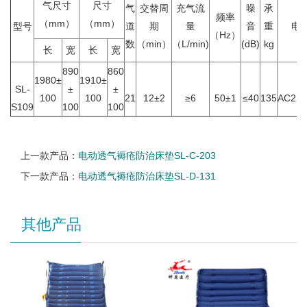
气尺寸
尺寸
气
交替周
充气流
噪
承
频率
（mm）
（mm）
型号
道
期
量
音
重
电
（Hz）
数
（min）
（L/min)
(dB)
kg
v
长
宽
长
宽
890
860
1980±
1910±
SL-
±
±
100
100
21
12±2
≥6
50±1
≤40
135
AC220
S109
100
100
上一款产品：
电动透气褥疮防治床垫SL-C-203
下一款产品：
电动透气褥疮防治床垫SL-D-131
其他产品